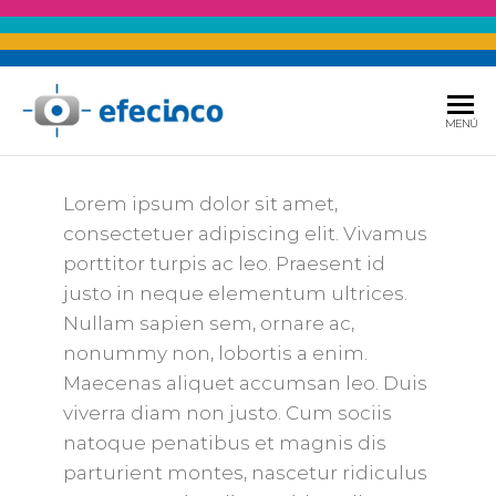
Saltar
al
EFECINCO
Publicidad &
MENÚ
contenido
Soluciones
Tecnológicas
Lorem ipsum dolor sit amet,
consectetuer adipiscing elit. Vivamus
porttitor turpis ac leo. Praesent id
justo in neque elementum ultrices.
Nullam sapien sem, ornare ac,
nonummy non, lobortis a enim.
Maecenas aliquet accumsan leo. Duis
viverra diam non justo. Cum sociis
natoque penatibus et magnis dis
parturient montes, nascetur ridiculus