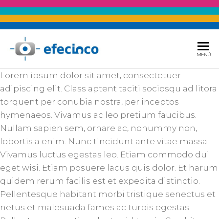
Saltar
al
EFECINCO
Publicidad &
MENÚ
contenido
Soluciones
Lorem ipsum dolor sit amet, consectetuer
Tecnológicas
adipiscing elit. Class aptent taciti sociosqu ad litora
torquent per conubia nostra, per inceptos
hymenaeos. Vivamus ac leo pretium faucibus.
Nullam sapien sem, ornare ac, nonummy non,
lobortis a enim. Nunc tincidunt ante vitae massa.
Vivamus luctus egestas leo. Etiam commodo dui
eget wisi. Etiam posuere lacus quis dolor. Et harum
quidem rerum facilis est et expedita distinctio.
Pellentesque habitant morbi tristique senectus et
netus et malesuada fames ac turpis egestas.