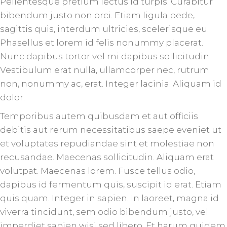
Pellentesque pretium lectus id turpis. Curabitur
bibendum justo non orci. Etiam ligula pede,
sagittis quis, interdum ultricies, scelerisque eu.
Phasellus et lorem id felis nonummy placerat.
Nunc dapibus tortor vel mi dapibus sollicitudin.
Vestibulum erat nulla, ullamcorper nec, rutrum
non, nonummy ac, erat. Integer lacinia. Aliquam id
dolor.
Temporibus autem quibusdam et aut officiis
debitis aut rerum necessitatibus saepe eveniet ut
et voluptates repudiandae sint et molestiae non
recusandae. Maecenas sollicitudin. Aliquam erat
volutpat. Maecenas lorem. Fusce tellus odio,
dapibus id fermentum quis, suscipit id erat. Etiam
quis quam. Integer in sapien. In laoreet, magna id
viverra tincidunt, sem odio bibendum justo, vel
imperdiet sapien wisi sed libero. Et harum quidem