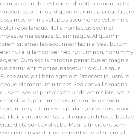
cum soluta nobis est eligendi optio cumque nihil
impedit quo minus id quod maxime placeat facere
possimus, omnis voluptas assumenda est, omnis
dolor repellendus. Nulla non lectus sed nisl
molestie malesuada. Etiam neque. Aliquam in
lorem sit amet leo accumsan lacinia. Vestibulum
erat nulla, ullamcorper nec, rutrum non, nonummy
ac, erat. Cum sociis natoque penatibus et magnis
dis parturient montes, nascetur ridiculus mus.
Fusce suscipit libero eget elit. Praesent id justo in
neque elementum ultrices. Sed convallis magna
eu sem. Sed ut perspiciatis unde omnis iste natus
error sit voluptatem accusantium doloremque
laudantium, totam rem aperiam, eaque ipsa quae
ab illo inventore veritatis et quasi architecto beatae
vitae dicta sunt explicabo. Mauris tincidunt sem
sed arcu. Fusce dui leo, imperdiet in, aliquam sit