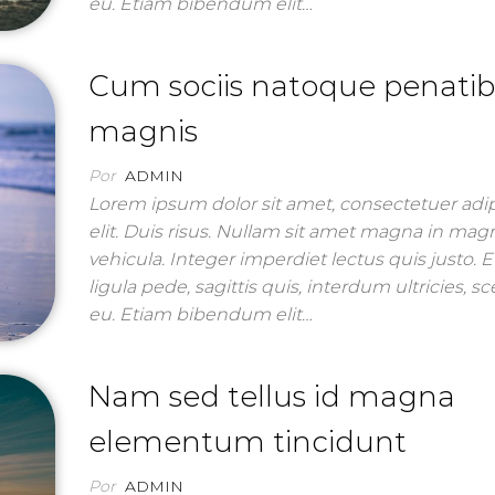
eu. Etiam bibendum elit…
Cum sociis natoque penatib
magnis
Por
ADMIN
Lorem ipsum dolor sit amet, consectetuer adi
elit. Duis risus. Nullam sit amet magna in mag
vehicula. Integer imperdiet lectus quis justo. 
ligula pede, sagittis quis, interdum ultricies, s
eu. Etiam bibendum elit…
Nam sed tellus id magna
elementum tincidunt
Por
ADMIN