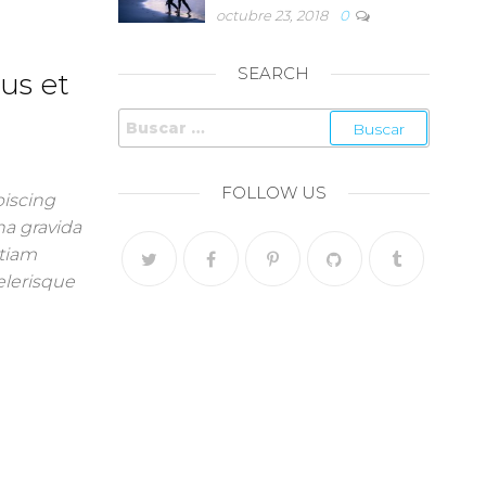
octubre 23, 2018
0
SEARCH
us et
Buscar:
FOLLOW US
piscing
na gravida
Etiam
celerisque