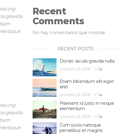
Recent
piscing
na gravida
Comments
Etiam
celerisque
No hay comentarios que mostrar.
RECENT POSTS
Donec iaculis gravida nulla
octubre 23, 2018
0
Etiam bibendum elit eget
erat
octubre 23, 2018
0
Praesent id justo in neque
piscing
elementum
na gravida
octubre 23, 2018
0
Etiam
Cum sociis natoque
celerisque
penatibus et magnis