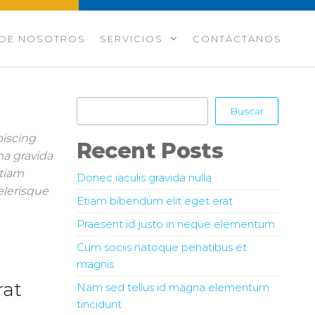
 DE NOSOTROS
SERVICIOS
CONTÁCTANOS
Buscar
Buscar
piscing
Recent Posts
na gravida
Etiam
Donec iaculis gravida nulla
celerisque
Etiam bibendum elit eget erat
Praesent id justo in neque elementum
Cum sociis natoque penatibus et
magnis
rat
Nam sed tellus id magna elementum
tincidunt