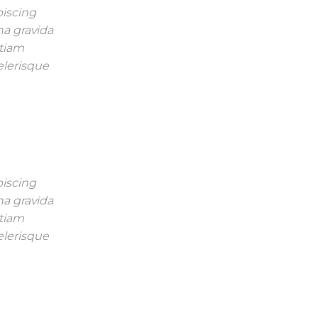
piscing
na gravida
Etiam
celerisque
piscing
na gravida
Etiam
celerisque